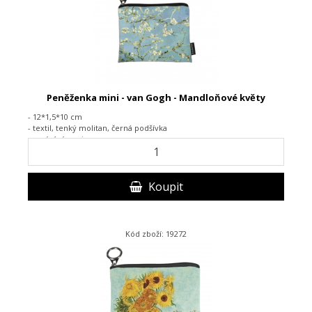
Peněženka mini - van Gogh - Mandloňové květy
- 12*1,5*10 cm
- textil,
tenký molitan, černá podšívka
-
zapínání na zip
Koupit
Kód zboží: 19272