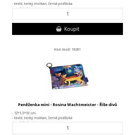
- textil, tenký molitan, černá podšívka
- zapínání na zip
Koupit
Kód zboží: 19281
Peněženka mini - Rosina Wachtmeister - Říše divů
- 12*1,5*10 cm
- textil,
tenký molitan, černá podšívka
-
zapínání na zip