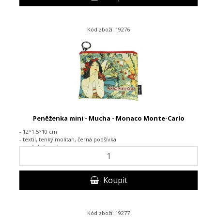
Kód zboží: 19276
Peněženka mini - Mucha - Monaco Monte-Carlo
- 12*1,5*10 cm
- textil,
tenký molitan, černá podšívka
-
zapínání na zip
Koupit
Kód zboží: 19277