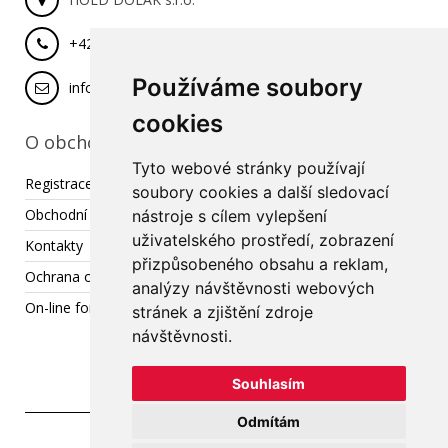
+420 777 029 462
Používáme soubory
info@hold-dolak.cz
cookies
O obchodu
Tyto webové stránky používají
Registrace
soubory cookies a další sledovací
Obchodní podmínky
nástroje s cílem vylepšení
uživatelského prostředí, zobrazení
Kontakty
přizpůsobeného obsahu a reklam,
Ochrana osobních údajů
analýzy návštěvnosti webových
On-line formulář pro reklamaci / odstoupení od smlouvy
stránek a zjištění zdroje
návštěvnosti.
Souhlasím
Odmítám
Copyright © 2023