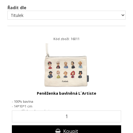
Řadit dle
Kód zboží: 16011
Peněženka bavlněná L´Artiste
- 100% bavlna
- 14*10*1 cm
- s podšívkou, kovový zip
Koupit