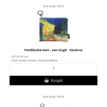
Kód zboží: 19271
Peněženka mini - van Gogh - Kavárna
- 12*1,5*10 cm
- textil,
tenký molitan, černá podšívka
-
zapínání na zip
Koupit
Kód zboží: 19274