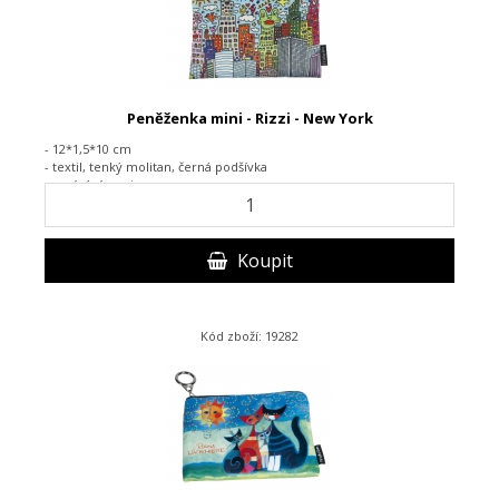
Peněženka mini - Rizzi - New York
- 12*1,5*10 cm
- textil,
tenký molitan, černá podšívka
-
zapínání na zip
Koupit
Kód zboží: 19282