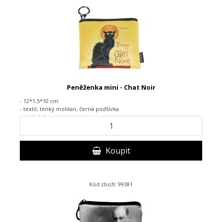
Peněženka mini - Chat Noir
- 12*1,5*10 cm
- textil,
tenký molitan, černá podšívka
-
zapínání na zip
Koupit
Kód zboží: 99381