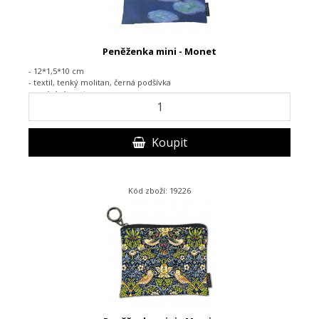
Peněženka mini - Monet
- 12*1,5*10 cm
- textil, tenký molitan, černá podšívka
- zapínání na zip
Koupit
Kód zboží: 19226