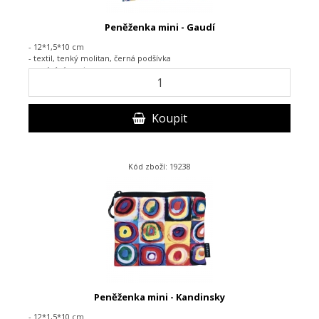
Peněženka mini - Gaudí
- 12*1,5*10 cm
- textil,
tenký molitan, černá podšívka
-
zapínání na zip
Koupit
Kód zboží: 19238
Peněženka mini - Kandinsky
- 12*1,5*10 cm