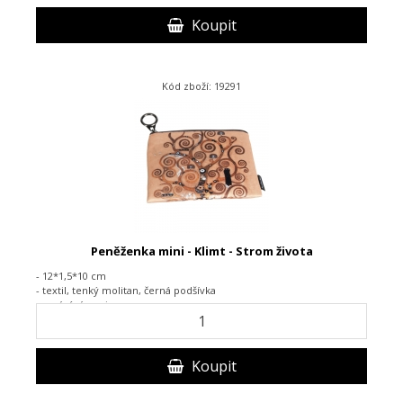
Koupit
Kód zboží: 19291
Peněženka mini - Klimt - Strom života
- 12*1,5*10 cm
- textil,
tenký molitan, černá podšívka
-
zapínání na zip
Koupit