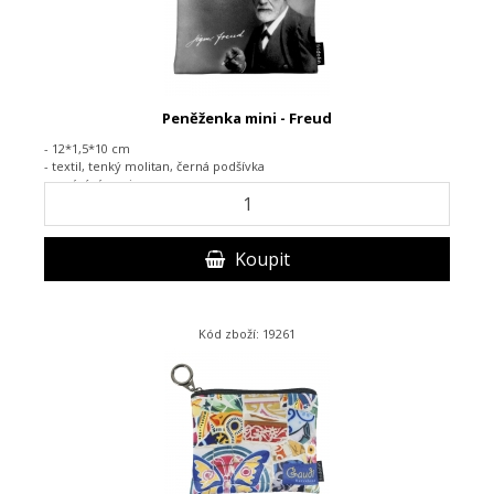
Peněženka mini - Freud
- 12*1,5*10 cm
- textil, tenký molitan, černá podšívka
- zapínání na zip
Koupit
Kód zboží: 19261