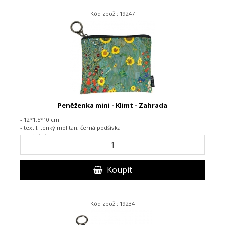
Kód zboží: 19247
Peněženka mini - Klimt - Zahrada
- 12*1,5*10 cm
- textil, tenký molitan, černá podšívka
- zapínání na zip
Koupit
Kód zboží: 19234