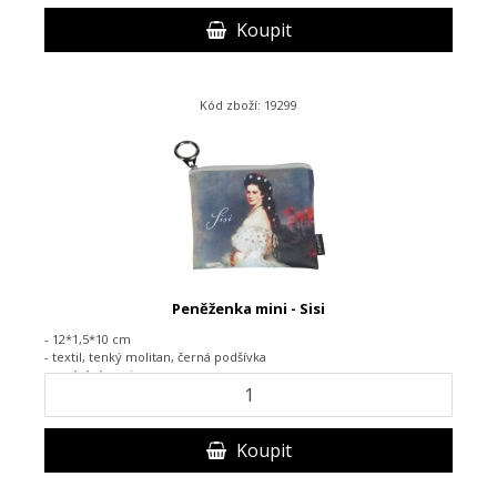
Koupit
Kód zboží: 19299
Peněženka mini - Sisi
- 12*1,5*10 cm
- textil,
tenký molitan, černá podšívka
-
zapínání na zip
Koupit