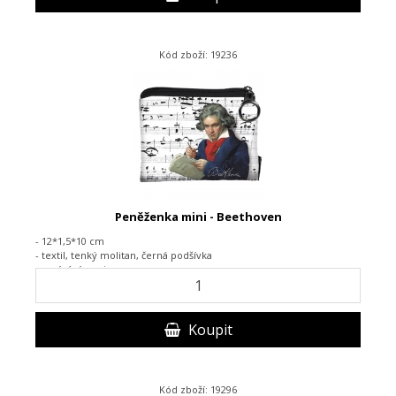
Kód zboží: 19236
Peněženka mini - Beethoven
- 12*1,5*10 cm
- textil,
tenký molitan, černá podšívka
-
zapínání na zip
Koupit
Kód zboží: 19296