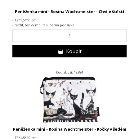
Peněženka mini - Rosina Wachtmeister - Chvíle štěstí
- 12*1,5*10 cm
- textil,
tenký molitan, černá podšívka
-
zapínání na zip
Koupit
Kód zboží: 19284
Peněženka mini - Rosina Wachtmeister - Kočky v šedém
- 12*1,5*10 cm