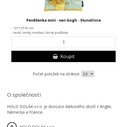
Peněženka mini - van Gogh - Slunečnice
- 12*1,5*10 cm
- textil,
tenký molitan, černá podšívka
-
zapínání na zip
Koupit
Počet položek na stránce:
O společnosti
HOLD DOLÁK s.r.o. je dovozce dárkového zboží z Anglie,
Německa a Francie.
HOLD DOLÁK s.r.o.