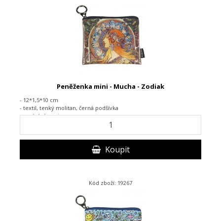
Peněženka mini - Mucha - Zodiak
- 12*1,5*10 cm
- textil,
tenký molitan, černá podšívka
-
zapínání na zip
Koupit
Kód zboží: 19267