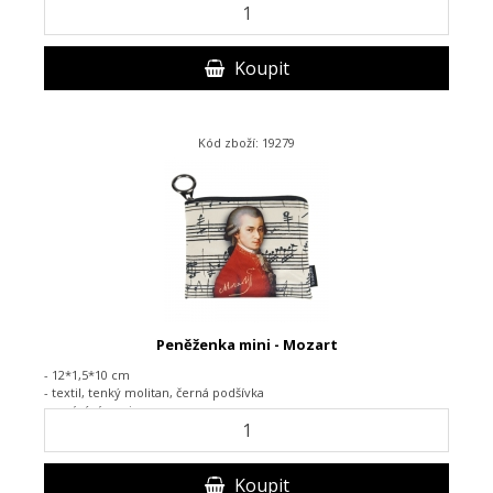
Koupit
Kód zboží: 19279
Peněženka mini - Mozart
- 12*1,5*10 cm
- textil,
tenký molitan, černá podšívka
-
zapínání na zip
Koupit