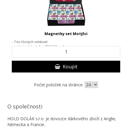
Magnetky set Motýlci
- 7 ks různých velikostí
- v plastové krabičce (7*9,5*2 cm)
Koupit
Počet položek na stránce:
O společnosti
HOLD DOLÁK s.r.o. je dovozce dárkového zboží z Anglie,
Německa a Francie.