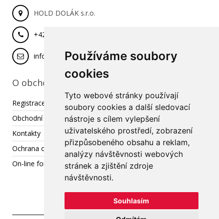
HOLD DOLÁK s.r.o.
+420 777 029 462
Používáme soubory
info@hold-dolak.cz
cookies
O obchodu
Tyto webové stránky používají
Registrace
soubory cookies a další sledovací
Obchodní podmínky
nástroje s cílem vylepšení
uživatelského prostředí, zobrazení
Kontakty
přizpůsobeného obsahu a reklam,
Ochrana osobních údajů
analýzy návštěvnosti webových
On-line formulář pro reklamaci / odstoupení od smlouvy
stránek a zjištění zdroje
návštěvnosti.
Souhlasím