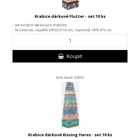
Krabice dárkové Flutter - set 10 ks
- set tvrdých dárkových krabiček
- 10 velikostí, největší 34*23,5*16 cm, nejmenší 14*8,5*5 cm
- matný povrch
Koupit
Kód zboží: 03032
Krabice dárkové Kissing Hares - set 10 ks