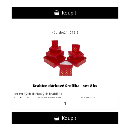
Koupit
Kód zboží: 101619
Krabice dárkové Srdíčka - set 8 ks
- set tvrdých dárkových krabiček
- 8 velikostí, největší 22,5*22,5*8 cm, nejmenší 8*8*4,5 cm
Koupit