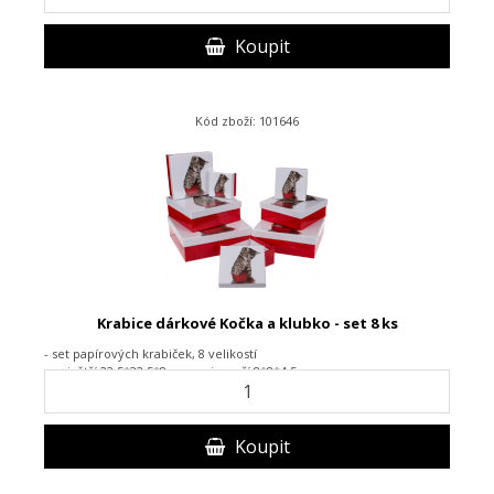
Koupit
Kód zboží: 101646
Krabice dárkové Kočka a klubko - set 8 ks
- set papírových krabiček, 8 velikostí
- největší 22,5*22,5*8 cm, nejmenší 8*8*4,5 cm
Koupit