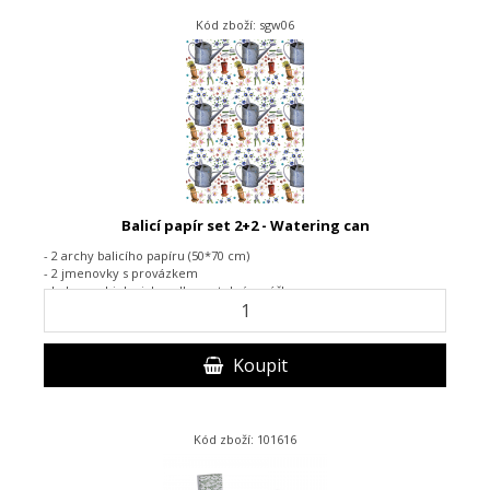
Kód zboží: sgw06
Balicí papír set 2+2 - Watering can
- 2 archy balicího papíru (50*70 cm)
- 2 jmenovky s provázkem
- baleno v biologicky odbouratelném sáčku
Koupit
Kód zboží: 101616