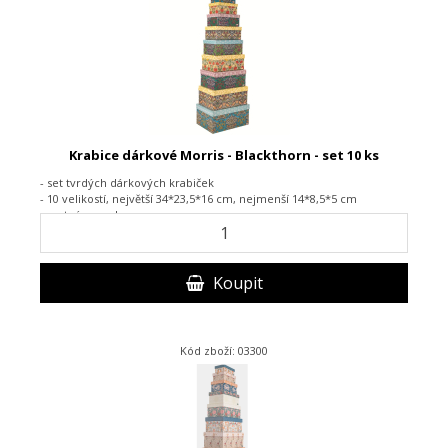
Krabice dárkové Morris - Blackthorn - set 10 ks
- set tvrdých dárkových krabiček
- 10 velikostí, největší 34*23,5*16 cm, nejmenší 14*8,5*5 cm
- matný povrch
Koupit
Kód zboží: 03300