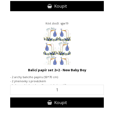
Koupit
Kód zboží: sgw19
Balicí papír set 2+2 - New Baby Boy
- 2 archy balicího papíru (50*70 cm)
- 2 jmenovky s provázkem
- baleno v biologicky odbouratelném sáčku
Koupit