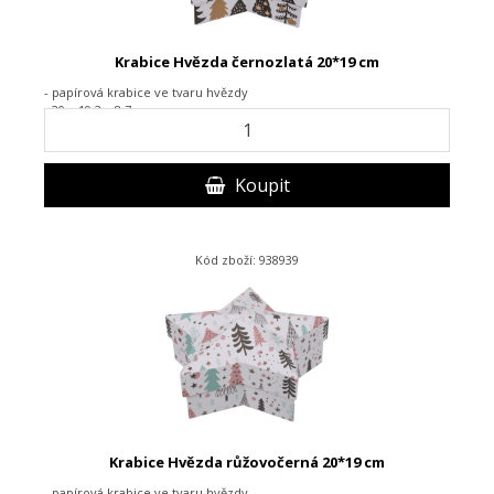
Krabice Hvězda černozlatá 20*19 cm
- papírová krabice ve tvaru hvězdy
- 20 x 19,3 x 8,7 cm
Koupit
Kód zboží: 938939
Krabice Hvězda růžovočerná 20*19 cm
- papírová krabice ve tvaru hvězdy