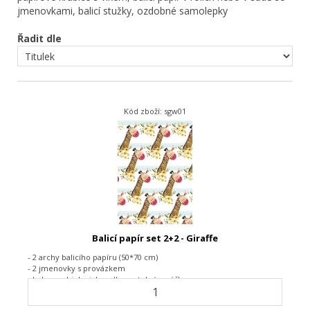
jmenovkami, balicí stužky, ozdobné samolepky
Řadit dle
Kód zboží: sgw01
Balicí papír set 2+2 - Giraffe
- 2 archy balicího papíru (50*70 cm)
- 2 jmenovky s provázkem
- baleno v biologicky odbouratelném sáčku