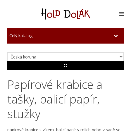
Celý katalog
Papírové krabice a
tašky, balicí papír,
stužky
papírové krabice s víkem, balicí papír v rolích nebo v sadě se