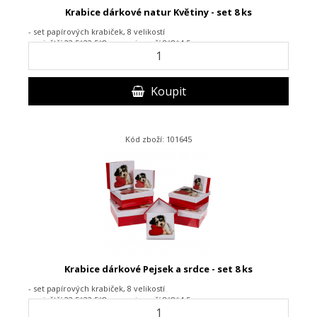
Krabice dárkové natur Květiny - set 8 ks
- set papírových krabiček, 8 velikostí
- největší 22,5*22,5*8 cm, nejmenší 8*8*4,5 cm
Koupit
Kód zboží: 101645
Krabice dárkové Pejsek a srdce - set 8 ks
- set papírových krabiček, 8 velikostí
- největší 22,5*22,5*8 cm, nejmenší 8*8*4,5 cm