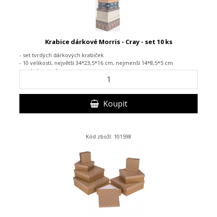
Krabice dárkové Morris - Cray - set 10 ks
- set tvrdých dárkových krabiček
- 10 velikostí, největší 34*23,5*16 cm, nejmenší 14*8,5*5 cm
- matný povrch
Koupit
Kód zboží: 101598