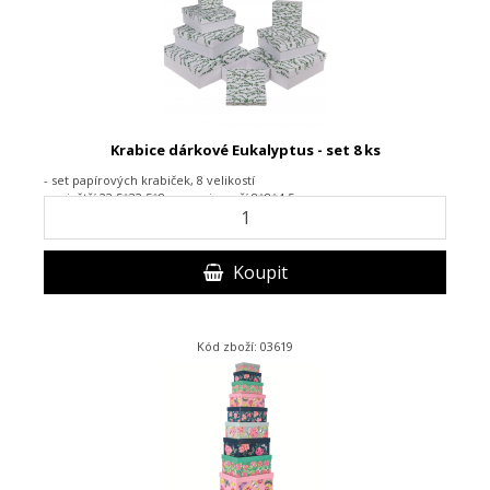
Krabice dárkové Eukalyptus - set 8 ks
- set papírových krabiček, 8 velikostí
- největší 22,5*22,5*8 cm, nejmenší 8*8*4,5 cm
Koupit
Kód zboží: 03619