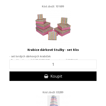
Kód zboží: 101699
Krabice dárkové Stužky - set 8 ks
- set tvrdých dárkových krabiček
- 8 velikostí, největší 22,5*22,5*8 cm, nejmenší 8*8*4,5 cm
Koupit
Kód zboží: 03289