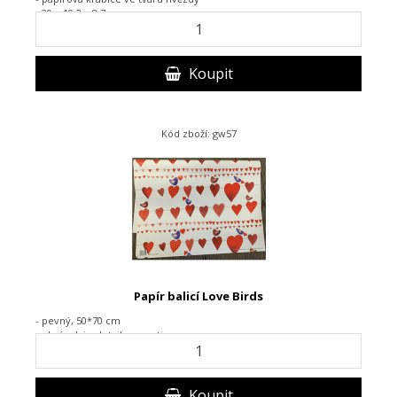
- 20 x 19,3 x 8,7 cm
Koupit
Kód zboží: gw57
Papír balicí Love Birds
- pevný, 50*70 cm
- obrázek i s detailem motivu
Koupit