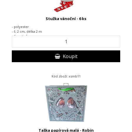
Stužka vánoční - 6 ks
- polyester
- š. 2 cm, délka 2 m
- 6 motivů
Koupit
Kód zboží: xsmb11
Taška papírová malá - Robin