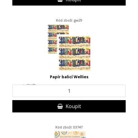
Kód zboží: gw29
Papír balicí Wellies
- pevný, 50*70 cm
Koupit
Kód zboží: 03747