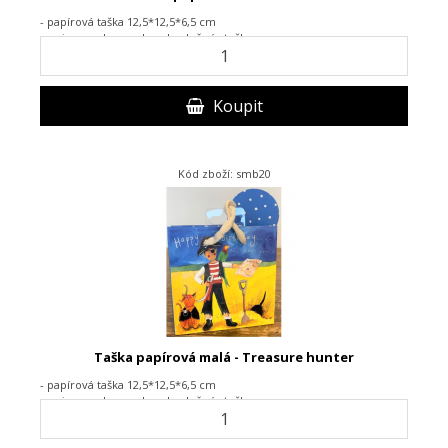
- papírová taška 12,5*12,5*6,5 cm
- se jmenovkou, ucha z bavlněné stužky
Koupit
Kód zboží: smb20
Taška papírová malá - Treasure hunter
- papírová taška 12,5*12,5*6,5 cm
- se jmenovkou, ucha z bavlněné stužky