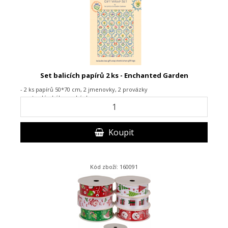
Set balicích papírů 2 ks - Enchanted Garden
-
2 ks papírů 50*70 cm, 2 jmenovky, 2 provázky
- ve tvrdé obálce s okénkem
Koupit
Kód zboží: 160091