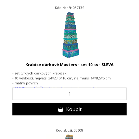
Kód zboží: 03713S
Krabice dárkové Masters - set 10 ks - SLEVA
- set tvrdých dárkových krabiček
- 10 velikostí, největší 34*23,5*16 cm, nejmenší 14*8,5*5 cm
- matný povrch
- SLEVA:
uvnitř některých krabic je trochu rozpitá barva
Koupit
Kód zboží: 03608