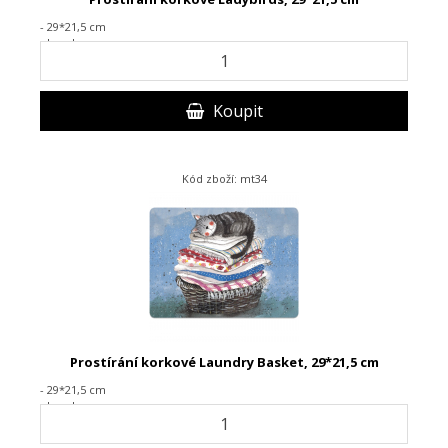
- 29*21,5 cm
- korek
Koupit
Kód zboží: mt34
Prostírání korkové Laundry Basket, 29*21,5 cm
- 29*21,5 cm
- korek