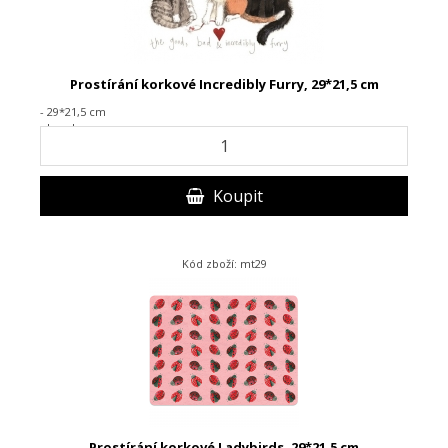
Prostírání korkové Incredibly Furry, 29*21,5 cm
- 29*21,5 cm
- korek
Koupit
Kód zboží: mt29
Prostírání korkové Ladybirds, 29*21,5 cm