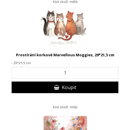
Kód zboží: mt06
Prostírání korkové Marvellous Moggies, 29*21,5 cm
- 29*21,5 cm
- korek
Koupit
Kód zboží: mt62