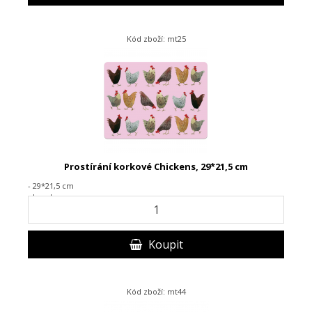
Kód zboží: mt25
Prostírání korkové Chickens, 29*21,5 cm
- 29*21,5 cm
- korek
Koupit
Kód zboží: mt44