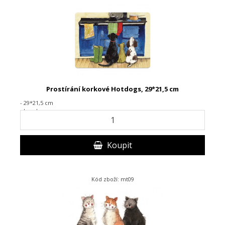
Prostírání korkové Hotdogs, 29*21,5 cm
- 29*21,5 cm
- korek
Koupit
Kód zboží: mt09