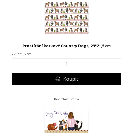
Prostírání korkové Country Dogs, 29*21,5 cm
- 29*21,5 cm
- korek
Koupit
Kód zboží: mt57