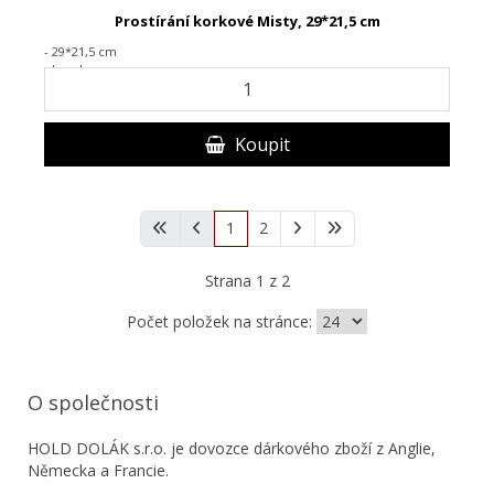
Prostírání korkové Misty, 29*21,5 cm
- 29*21,5 cm
- korek
Koupit
1
2
Strana 1 z 2
Počet položek na stránce:
O společnosti
HOLD DOLÁK s.r.o. je dovozce dárkového zboží z Anglie,
Německa a Francie.