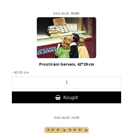
Kód zboží: 40689
Prostírání Gervais, 42*29 cm
- 42*29 cm
- plast
Koupit
Kód zboží: mt28