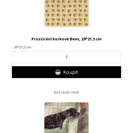
Prostírání korkové Bees, 29*21,5 cm
- 29*21,5 cm
- korek
Koupit
Kód zboží: mt32