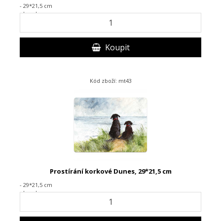
- 29*21,5 cm
- korek
Koupit
Kód zboží: mt43
Prostírání korkové Dunes, 29*21,5 cm
- 29*21,5 cm
- korek