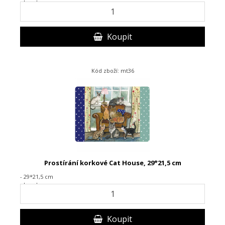
- korek
Koupit
Kód zboží: mt36
Prostírání korkové Cat House, 29*21,5 cm
- 29*21,5 cm
- korek
Koupit