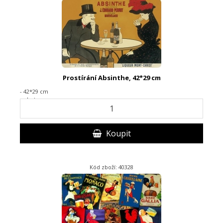
Prostírání Absinthe, 42*29 cm
- 42*29 cm
- plast
Koupit
Kód zboží: 40328