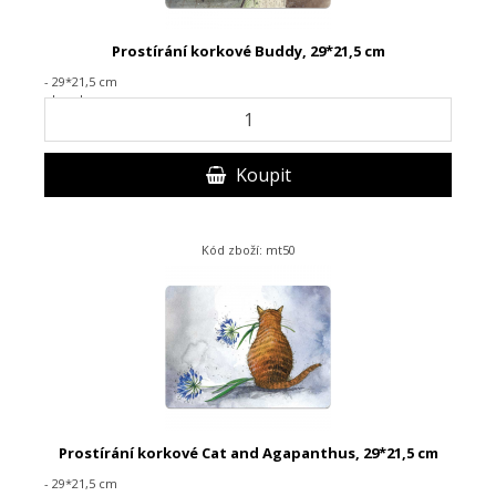
Prostírání korkové Buddy, 29*21,5 cm
- 29*21,5 cm
- korek
Koupit
Kód zboží: mt50
Prostírání korkové Cat and Agapanthus, 29*21,5 cm
- 29*21,5 cm