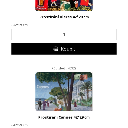
Prostírání Bieres 42*29 cm
- 42*29 cm
- plast
Koupit
Kód zboží: 40929
Prostírání Cannes 42*29 cm
- 42*29 cm