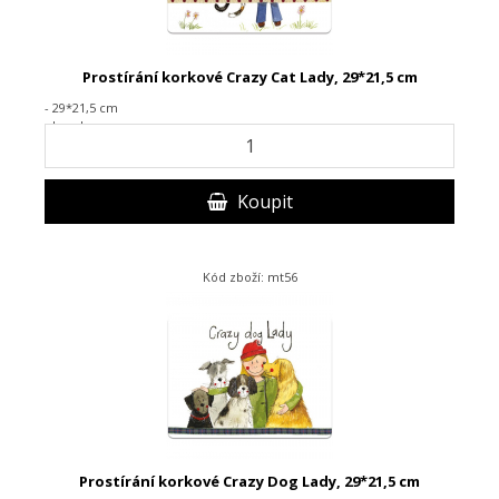
Prostírání korkové Crazy Cat Lady, 29*21,5 cm
- 29*21,5 cm
- korek
Koupit
Kód zboží: mt56
Prostírání korkové Crazy Dog Lady, 29*21,5 cm