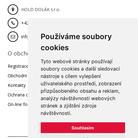
HOLD DOLÁK s.r.o.
+420 777 029 462
Používáme soubory
info@hold-dolak.cz
cookies
O obchodu
Tyto webové stránky používají
Registrace
soubory cookies a další sledovací
Obchodní podmínky
nástroje s cílem vylepšení
uživatelského prostředí, zobrazení
Kontakty
přizpůsobeného obsahu a reklam,
Ochrana osobních údajů
analýzy návštěvnosti webových
On-line formulář pro reklamaci / odstoupení od smlouvy
stránek a zjištění zdroje
návštěvnosti.
Souhlasím