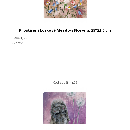
Prostírání korkové Meadow Flowers, 29*21,5 cm
- 29*21,5 cm
- korek
Kód zboží: mt38