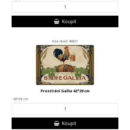
- plast
Koupit
Kód zboží: 40821
Prostírání Gallia 42*29 cm
- 42*29 cm
- plast
Koupit