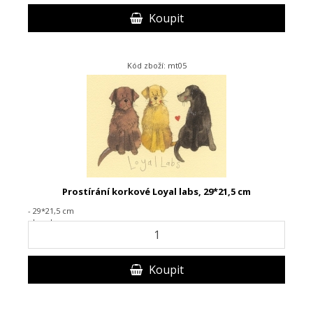
Koupit
Kód zboží: mt05
Prostírání korkové Loyal labs, 29*21,5 cm
- 29*21,5 cm
- korek
Koupit