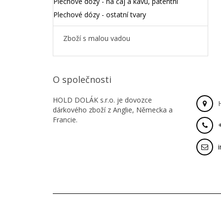
Plechové dózy - na čaj a kávu, patentní
Plechové dózy - ostatní tvary
Zboží s malou vadou
O společnosti
HOLD DOLÁK s.r.o. je dovozce
dárkového zboží z Anglie, Německa a
Francie.