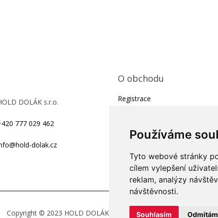
O obchodu
Registrace
HOLD DOLÁK s.r.o.
Obchodní podmínky
+420 777 029 462
Kontakty
Používáme sou
Ochrana osobních údajů
info@hold-dolak.cz
Tyto webové stránky pou
On-line formulář pro reklamaci 
cílem vylepšení uživate
odstoupení od smlouvy
reklam, analýzy návštěv
návštěvnosti.
Copyright © 2023
HOLD DOLÁK s.r.o. , Všechna práva vyhrazena
Souhlasím
Odmítám