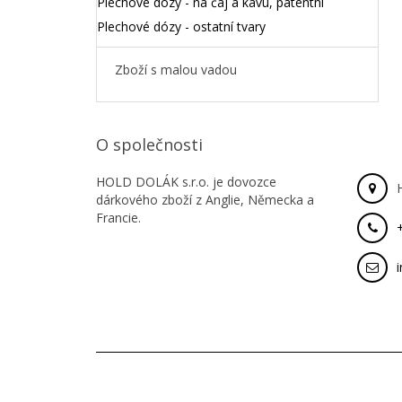
Plechové dózy - na čaj a kávu, patentní
Plechové dózy - ostatní tvary
Zboží s malou vadou
O společnosti
HOLD DOLÁK s.r.o. je dovozce
dárkového zboží z Anglie, Německa a
Francie.