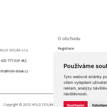
O obchodu
Registrace
HOLD DOLÁK s.r.o.
Obchodní podmínky
+420 777 029 462
Kontakty
Používáme sou
Ochrana osobních údajů
info@hold-dolak.cz
Tyto webové stránky pou
On-line formulář pro reklamaci 
cílem vylepšení uživate
odstoupení od smlouvy
reklam, analýzy návštěv
návštěvnosti.
Copyright © 2023
HOLD DOLÁK s.r.o. , Všechna práva vyhrazena
Souhlasím
Odmítám