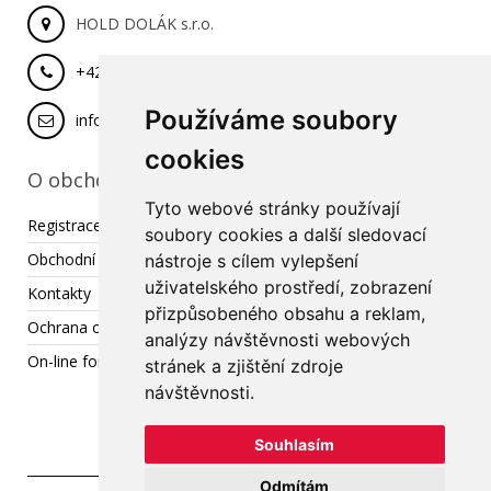
HOLD DOLÁK s.r.o.
+420 777 029 462
Používáme soubory
info@hold-dolak.cz
cookies
O obchodu
Tyto webové stránky používají
Registrace
soubory cookies a další sledovací
Obchodní podmínky
nástroje s cílem vylepšení
uživatelského prostředí, zobrazení
Kontakty
přizpůsobeného obsahu a reklam,
Ochrana osobních údajů
analýzy návštěvnosti webových
On-line formulář pro reklamaci / odstoupení od smlouvy
stránek a zjištění zdroje
návštěvnosti.
Souhlasím
Odmítám