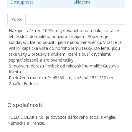
Dostupnost
Skladem
Popis
Nákupní taška ze 100% recyklovaného materiálu, která se
lehce složí do malého pouzdra se zipem. Pouzdro je
sundávací, lze ho použít i jako malou peněženku. V tašce je
vnitřní kapsička všitá do horního lemu tašky. Do lemu jsou
také všity 2 proužky s drukem, které slouží k rychlému
sepnutí složené a srolované tašky.
S motivem obrazu Polibek od rakouského
malíře Gustava
Klimta.
Rozložená má rozměr 48*60 cm, složená 15*12*2 cm.
Značka Fridolin
O společnosti
HOLD DOLÁK s.r.o. je dovozce dárkového zboží z Anglie,
Německa a Francie.