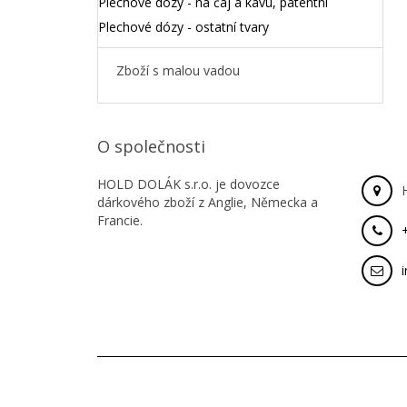
Plechové dózy - na čaj a kávu, patentní
Plechové dózy - ostatní tvary
Zboží s malou vadou
O společnosti
HOLD DOLÁK s.r.o. je dovozce
dárkového zboží z Anglie, Německa a
Francie.