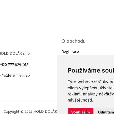
O obchodu
Registrace
HOLD DOLÁK s.r.o.
Obchodní podmínky
+420 777 029 462
Kontakty
Používáme sou
Ochrana osobních údajů
info@hold-dolak.cz
Tyto webové stránky pou
On-line formulář pro reklamaci 
cílem vylepšení uživate
odstoupení od smlouvy
reklam, analýzy návštěv
návštěvnosti.
Copyright © 2023
HOLD DOLÁK s.r.o. , Všechna práva vyhrazena
Souhlasím
Odmítám