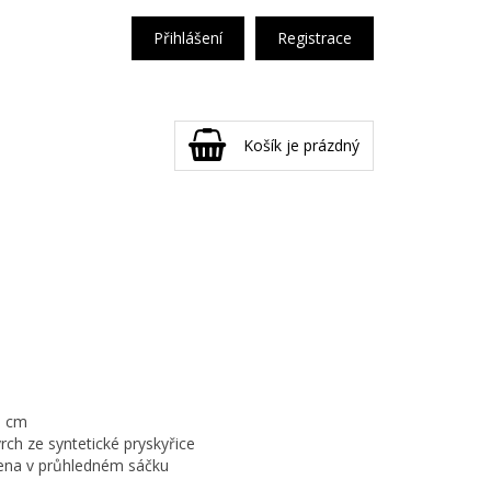
Přihlášení
Registrace
Košík je prázdný
6 cm
vrch ze syntetické pryskyřice
lena v průhledném sáčku