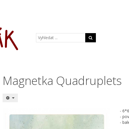
Magnetka Quadruplets
- 6*
- po
- ba